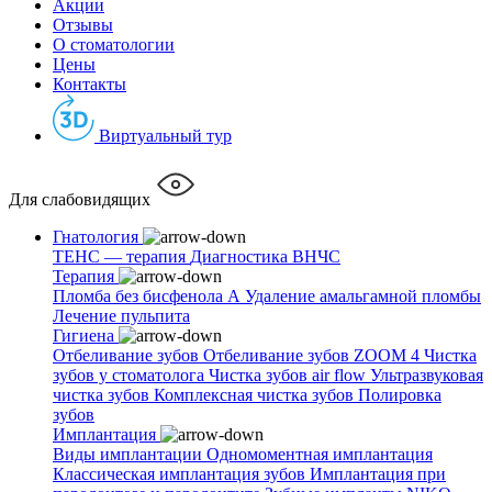
Акции
Отзывы
О стоматологии
Цены
Контакты
Виртуальный тур
Для слабовидящих
Гнатология
ТЕНС — терапия
Диагностика ВНЧС
Терапия
Пломба без бисфенола А
Удаление амальгамной пломбы
Лечение пульпита
Гигиена
Отбеливание зубов
Отбеливание зубов ZOOM 4
Чистка
зубов у стоматолога
Чистка зубов air flow
Ультразвуковая
чистка зубов
Комплексная чистка зубов
Полировка
зубов
Имплантация
Виды имплантации
Одномоментная имплантация
Классическая имплантация зубов
Имплантация при