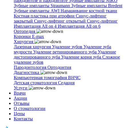
пародонтозе и пародонтите
Зубные импланты NIKO
Зубные импланты Straumann
Зубные импланты Bredent
Зубные импланты AWI
Наращивание костной ткани
Костная пластика при атрофии
Синус-лифтинг
закрытый
Синус-лифтинг открытый
Синус-лифтинг
Имплантация All on 4
Имплантация All on 6
Ортопедия
Коронки E-max
Хирургия
Лазерная хирургия
Удаление зубов
Удаление зуба
мудрости
Удаление ретинированного зуба
Удаление
дистопированного зуба
Удаление корня зуба
Сложное
удаление зубов
Пародонтология
Ортодонтия
Диагностика
Компьютерная томография ВНЧС
Детская стоматология
Седация
Услуги
Врачи
Акции
Отзывы
О стоматологии
Цены
Контакты