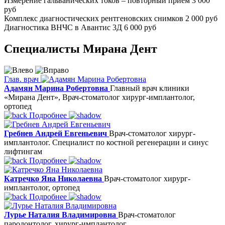
Измерение гальванических токов – повторный прием
3 000
руб
Комплекс диагностических рентгеновских снимков
2 000 руб
Диагностика ВНЧС в Авантис 3Д
6 000 руб
Специалисты
Мирана Дент
Глав. врач
Адамян Марина Робертовна
Главный врач клиники
«Мирана Дент», Врач-стоматолог хирург-имплантолог,
ортопед
Подробнее
Гребнев Андрей Евгеньевич
Врач-стоматолог хирург-
имплантолог. Специалист по костной регенерации и синус
лифтингам
Подробнее
Катречко Яна Николаевна
Врач-стоматолог хирург-
имплантолог, ортопед
Подробнее
Лурье Наталия Владимировна
Врач-стоматолог
пародонтолог, хирург-имплантолог