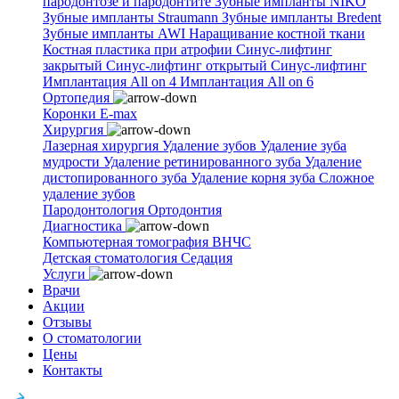
пародонтозе и пародонтите
Зубные импланты NIKO
Зубные импланты Straumann
Зубные импланты Bredent
Зубные импланты AWI
Наращивание костной ткани
Костная пластика при атрофии
Синус-лифтинг
закрытый
Синус-лифтинг открытый
Синус-лифтинг
Имплантация All on 4
Имплантация All on 6
Ортопедия
Коронки E-max
Хирургия
Лазерная хирургия
Удаление зубов
Удаление зуба
мудрости
Удаление ретинированного зуба
Удаление
дистопированного зуба
Удаление корня зуба
Сложное
удаление зубов
Пародонтология
Ортодонтия
Диагностика
Компьютерная томография ВНЧС
Детская стоматология
Седация
Услуги
Врачи
Акции
Отзывы
О стоматологии
Цены
Контакты