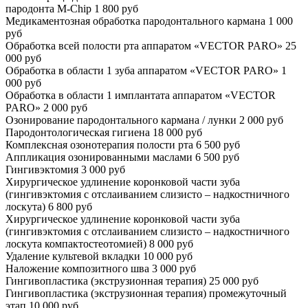
пародонта M-Chip
1 800 руб
Медикаментозная обработка пародонтального кармана
1 000
руб
Обработка всей полости рта аппаратом «VECTOR PARO»
25
000 руб
Обработка в области 1 зуба аппаратом «VECTOR PARO»
1
000 руб
Обработка в области 1 имплантата аппаратом «VECTOR
PARO»
2 000 руб
Озонирование пародонтального кармана / лунки
2 000 руб
Пародонтологическая гигиена
18 000 руб
Комплексная озонотерапия полости рта
6 500 руб
Аппликация озонированными маслами
6 500 руб
Гингивэктомия
3 000 руб
Хирургическое удлинение коронковой части зуба
(гингивэктомия с отслаиванием слизисто – надкостничного
лоскута)
6 800 руб
Хирургическое удлинение коронковой части зуба
(гингивэктомия с отслаиванием слизисто – надкостничного
лоскута компактостеотомией)
8 000 руб
Удаление культевой вкладки
10 000 руб
Наложение композитного шва
3 000 руб
Гингивопластика (экструзионная терапия)
25 000 руб
Гингивопластика (экструзионная терапия) промежуточный
этап
10 000 руб