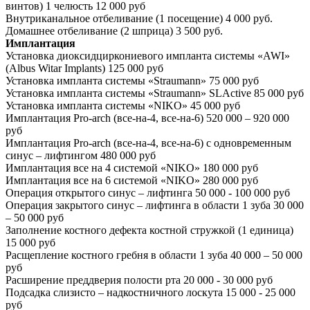
винтов) 1 челюсть
12 000 руб
Внутриканальное отбеливание (1 посещение)
4 000 руб.
Домашнее отбеливание (2 шприца)
3 500 руб.
Имплантация
Установка диоксидциркониевого импланта системы «AWI»
(Albus Witar Implants)
125 000 руб
Установка импланта системы «Straumann»
75 000 руб
Установка импланта системы «Straumann» SLActive
85 000 руб
Установка импланта системы «NIKO»
45 000 руб
Имплантация Pro-arch (все-на-4, все-на-6)
520 000 – 920 000
руб
Имплантация Pro-arch (все-на-4, все-на-6) с одновременным
синус – лифтингом
480 000 руб
Имплантация все на 4 системой «NIKO»
180 000 руб
Имплантация все на 6 системой «NIKO»
280 000 руб
Операция открытого синус – лифтинга
50 000 - 100 000 руб
Операция закрытого синус – лифтинга в области 1 зуба
30 000
– 50 000 руб
Заполнение костного дефекта костной стружкой (1 единица)
15 000 руб
Расщепление костного гребня в области 1 зуба
40 000 – 50 000
руб
Расширение преддверия полости рта
20 000 - 30 000 руб
Подсадка слизисто – надкостничного лоскута
15 000 - 25 000
руб