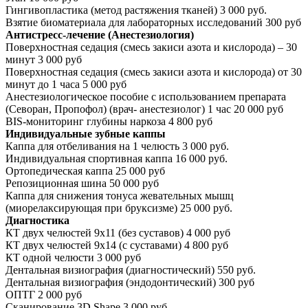
Гингивопластика (метод растяжения тканей)
3 000 руб.
Взятие биоматериала для лабораторных исследований
300 руб
Антистресс-лечение (Анестезиология)
Поверхностная седация (смесь закиси азота и кислорода) – 30
минут
3 000 руб
Поверхностная седация (смесь закиси азота и кислорода) от 30
минут до 1 часа
5 000 руб
Анестезиологическое пособие с использованием препарата
(Севоран, Пропофол) (врач- анестезиолог) 1 час
20 000 руб
BIS-мониторинг глубины наркоза
4 800 руб
Индивидуальные зубные каппы
Каппа для отбеливания на 1 челюсть
3 000 руб.
Индивидуальная спортивная каппа
16 000 руб.
Ортопедическая каппа
25 000 руб
Репозиционная шина
50 000 руб
Каппа для снижения тонуса жевательных мышц
(миорелаксирующая при бруксизме)
25 000 руб.
Диагностика
КТ двух челюстей 9x11 (без суставов)
4 000 руб
КТ двух челюстей 9x14 (c суставами)
4 800 руб
КТ одной челюсти
3 000 руб
Дентальная визиография (диагностический)
550 руб.
Дентальная визиография (эндодонтический)
300 руб
ОПТГ
2 000 руб
Сканирование 3D Shape
3 000 руб