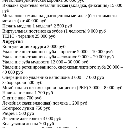
Металлокерамическая коронка
30 000 руб
Вкладка культевая металлическая (вкладка, фиксация)
15 000
руб
Металлокерамика на драгоценном металле (без стоимости
металла)
от 40 000 руб
Печать модели 1 модели*
2 500 руб
Виртуальная постановка зубов (1 челюсть)
9 000 руб
ТЕНС - терапия
25 000 руб
Хирургия
Консультация хирурга
3 000 руб
Удаление постоянного зуба – простое
5 000 – 10 000 руб
Удаление постоянного зуба – сложное
9 000 – 20 000 руб
Удаление зуба мудрости
12 000 – 30 000 руб
Удаление ретенированного, сверхкомплектного зуба
20 000 –
40 000 руб
Операция по удалению капюшона
3 000 – 7 000 руб
Забор крови
500 руб
Мембрана из плазмы крови пациента (PRF)
3 000 – 8 000 руб
Наложение шва
1 700 руб
Снятие шва
700 руб
Лечебная (заживляющая) повязка
1 200 руб
Компресс лунки
750 руб
Разрез
1 500 руб
Лечение альвеолита
3 000 руб
Коагуляция десны
700 руб