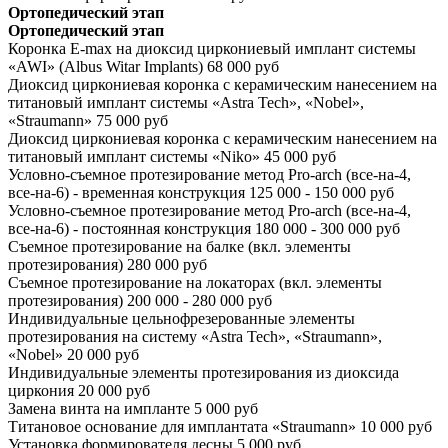
Ортопедический этап
Ортопедический этап
Коронка E-max на диоксид циркониевый имплант системы
«AWI» (Albus Witar Implants)
68 000 руб
Диоксид циркониевая коронка с керамическим нанесением на
титановый имплант системы «Astra Tech», «Nobel»,
«Straumann»
75 000 руб
Диоксид циркониевая коронка с керамическим нанесением на
титановый имплант системы «Niko»
45 000 руб
Условно-съемное протезирование метод Pro-arch (все-на-4,
все-на-6) - временная конструкция
125 000 - 150 000 руб
Условно-съемное протезирование метод Pro-arch (все-на-4,
все-на-6) - постоянная конструкция
180 000 - 300 000 руб
Съемное протезирование на балке (вкл. элементы
протезирования)
280 000 руб
Съемное протезирование на локаторах (вкл. элементы
протезирования)
200 000 - 280 000 руб
Индивидуальные цельнофрезерованные элементы
протезирования на систему «Astra Tech», «Straumann»,
«Nobel»
20 000 руб
Индивидуальные элементы протезирования из диоксида
циркония
20 000 руб
Замена винта на импланте
5 000 руб
Титановое основание для имплантата «Straumann»
10 000 руб
Установка формирователя десны
5 000 руб