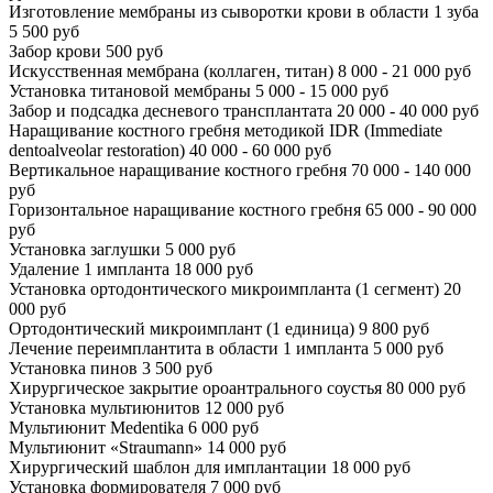
Изготовление мембраны из сыворотки крови в области 1 зуба
5 500 руб
Забор крови
500 руб
Искусственная мембрана (коллаген, титан)
8 000 - 21 000 руб
Установка титановой мембраны
5 000 - 15 000 руб
Забор и подсадка десневого трансплантата
20 000 - 40 000 руб
Наращивание костного гребня методикой IDR (Immediate
dentoalveolar restoration)
40 000 - 60 000 руб
Вертикальное наращивание костного гребня
70 000 - 140 000
руб
Горизонтальное наращивание костного гребня
65 000 - 90 000
руб
Установка заглушки
5 000 руб
Удаление 1 импланта
18 000 руб
Установка ортодонтического микроимпланта (1 сегмент)
20
000 руб
Ортодонтический микроимплант (1 единица)
9 800 руб
Лечение переимплантита в области 1 импланта
5 000 руб
Установка пинов
3 500 руб
Хирургическое закрытие ороантрального соустья
80 000 руб
Установка мультиюнитов
12 000 руб
Мультиюнит Medentika
6 000 руб
Мультиюнит «Straumann»
14 000 руб
Хирургический шаблон для имплантации
18 000 руб
Установка формирователя
7 000 руб