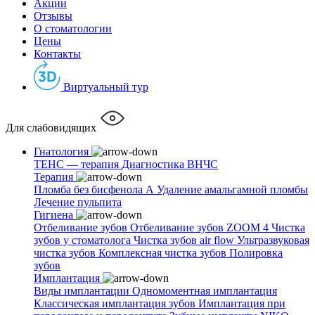
Акции
Отзывы
О стоматологии
Цены
Контакты
Виртуальный тур
Для слабовидящих
Гнатология
ТЕНС — терапия
Диагностика ВНЧС
Терапия
Пломба без бисфенола А
Удаление амальгамной пломбы
Лечение пульпита
Гигиена
Отбеливание зубов
Отбеливание зубов ZOOM 4
Чистка
зубов у стоматолога
Чистка зубов air flow
Ультразвуковая
чистка зубов
Комплексная чистка зубов
Полировка
зубов
Имплантация
Виды имплантации
Одномоментная имплантация
Классическая имплантация зубов
Имплантация при