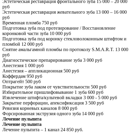
Эстетическая реставрация фронтального зуба
15 000 – 20 000
руб
Эстетическая реставрация жевательного зуба
13 000 – 16 000
руб
Временная пломба
750 руб
Подготовка зуба под протезирование / Восстановление
коронковой части зуба
10 000 руб
Подготовка зуба под коронку стекловолоконным штифтом и
пломбой
12 000 руб
Снятие амальгамной пломбы по протоколу S.M.A.R.T.
13 000
руб
Диагностическое препарирование зуба
3 000 руб
Анестезия
1 000 руб
Анестезия – аппликационная
500 руб
Коффердам
950 руб
Оптрагейт
500 руб
Покрытие зуба лаком от чувствительности
500 руб
Избирательное пришлифовывание 1 зуба
600 руб
Извлечение штифта/культевой вкладки
3 000 - 5 000 руб
Закрытие перфорации, апексификсация
3 500 руб
Ревизия корневых каналов
8 000 руб
Форсированная экструзия одного зуба
14 000 руб
Лечение пульпита
Лечение пульпита
Лечение пульпита – 1 канал
24 850 руб.