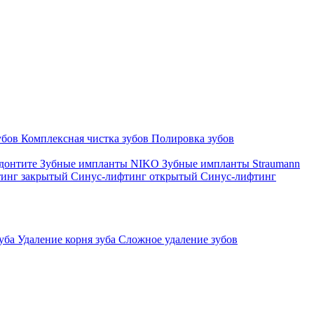
зубов
Комплексная чистка зубов
Полировка зубов
одонтите
Зубные импланты NIKO
Зубные импланты Straumann
тинг закрытый
Синус-лифтинг открытый
Синус-лифтинг
зуба
Удаление корня зуба
Сложное удаление зубов