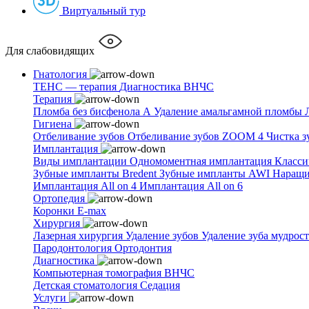
Виртуальный тур
Для слабовидящих
Гнатология
ТЕНС — терапия
Диагностика ВНЧС
Терапия
Пломба без бисфенола А
Удаление амальгамной пломбы
Гигиена
Отбеливание зубов
Отбеливание зубов ZOOM 4
Чистка з
Имплантация
Виды имплантации
Одномоментная имплантация
Класси
Зубные импланты Bredent
Зубные импланты AWI
Наращи
Имплантация All on 4
Имплантация All on 6
Ортопедия
Коронки E-max
Хирургия
Лазерная хирургия
Удаление зубов
Удаление зуба мудрос
Пародонтология
Ортодонтия
Диагностика
Компьютерная томография ВНЧС
Детская стоматология
Седация
Услуги