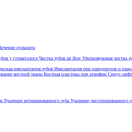
Лечение пульпита
убов у стоматолога
Чистка зубов air flow
Ультразвуковая чистка 
ческая имплантация зубов
Имплантация при пародонтозе и пар
вание костной ткани
Костная пластика при атрофии
Синус-лиф
ти
Удаление ретинированного зуба
Удаление дистопированного 